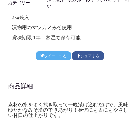
カテゴリー
か
2kg
袋入
漬物用のマツカメみそ使用
賞味期限
1
年 常温で保存可能
ツイートする
シェアする
商品詳細
素材の水をよく拭き取って一晩漬け込むだけで、風味
ゆたかなみそ漬のできあがり！身体にも舌にもやさし
い甘口の仕上がりです。