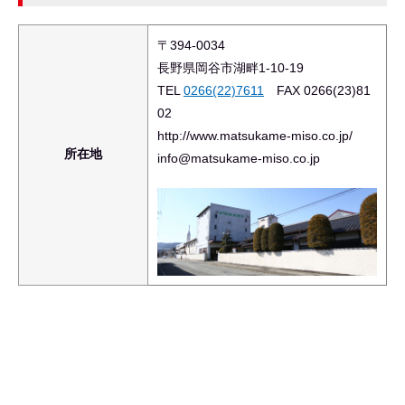
〒394-0034
長野県岡谷市湖畔1-10-19
TEL
0266(22)7611
FAX 0266(23)81
02
http://www.matsukame-miso.co.jp/
所在地
info@matsukame-miso.co.jp