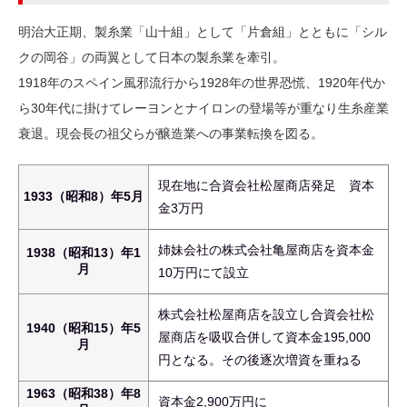
明治大正期、製糸業「山十組」として「片倉組」とともに「シル
クの岡谷」の両翼として日本の製糸業を牽引。
1918年のスペイン風邪流行から1928年の世界恐慌、1920年代か
ら30年代に掛けてレーヨンとナイロンの登場等が重なり生糸産業
衰退。現会長の祖父らが醸造業への事業転換を図る。
現在地に合資会社松屋商店発足 資本
1933（昭和8）年5月
金3万円
姉妹会社の株式会社亀屋商店を資本金
1938（昭和13）年1
月
10万円にて設立
株式会社松屋商店を設立し合資会社松
1940（昭和15）年5
屋商店を吸収合併して資本金195,000
月
円となる。その後逐次増資を重ねる
1963（昭和38）年8
資本金2,900万円に